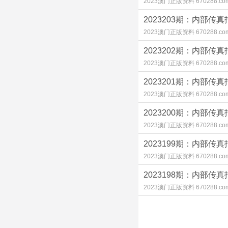
2023澳门正版资料 670288.co
2023203期：内部传真
2023澳门正版资料 670288.co
2023202期：内部传真
2023澳门正版资料 670288.co
2023201期：内部传真
2023澳门正版资料 670288.co
2023200期：内部传真
2023澳门正版资料 670288.co
2023199期：内部传真
2023澳门正版资料 670288.co
2023198期：内部传真
2023澳门正版资料 670288.co