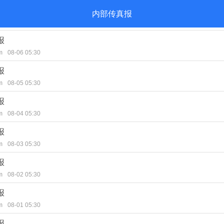
内部传真报
报
m
08-06 05:30
报
m
08-05 05:30
报
m
08-04 05:30
报
m
08-03 05:30
报
m
08-02 05:30
报
m
08-01 05:30
报