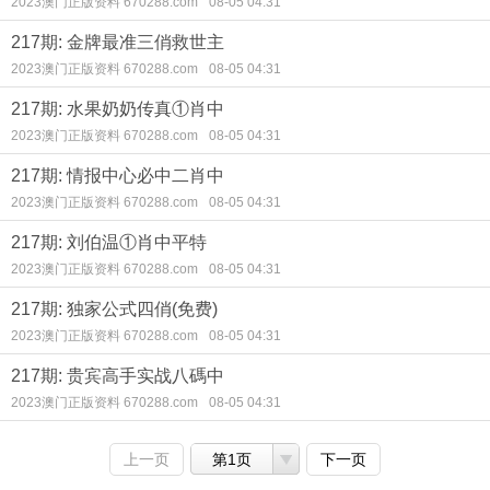
2023澳门正版资料 670288.com
08-05 04:31
217期: 金牌最准三俏救世主
2023澳门正版资料 670288.com
08-05 04:31
217期: 水果奶奶传真①肖中
2023澳门正版资料 670288.com
08-05 04:31
217期: 情报中心必中二肖中
2023澳门正版资料 670288.com
08-05 04:31
217期: 刘伯温①肖中平特
2023澳门正版资料 670288.com
08-05 04:31
217期: 独家公式四俏(免费)
2023澳门正版资料 670288.com
08-05 04:31
217期: 贵宾高手实战八碼中
2023澳门正版资料 670288.com
08-05 04:31
上一页
第1页
下一页