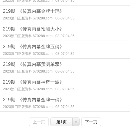
2023澳门正版资料 670288.com
08-07 04:35
219期: 《传真内幕金牌十玛》
2023澳门正版资料 670288.com
08-07 04:35
219期: 《传真内幕预测大小》
2023澳门正版资料 670288.com
08-07 04:35
219期: 《传真内幕金牌五俏》
2023澳门正版资料 670288.com
08-07 04:35
219期: 《传真内幕预测单双》
2023澳门正版资料 670288.com
08-07 04:35
219期: 《传真内幕神奇一波》
2023澳门正版资料 670288.com
08-07 04:35
219期: 《传真内幕金牌一俏》
2023澳门正版资料 670288.com
08-07 04:35
上一页
第1页
下一页