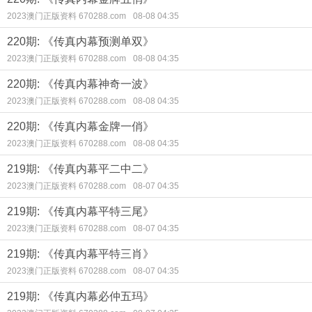
2023澳门正版资料 670288.com
08-08 04:35
220期: 《传真内幕预测单双》
2023澳门正版资料 670288.com
08-08 04:35
220期: 《传真内幕神奇一波》
2023澳门正版资料 670288.com
08-08 04:35
220期: 《传真内幕金牌一俏》
2023澳门正版资料 670288.com
08-08 04:35
219期: 《传真内幕平二中二》
2023澳门正版资料 670288.com
08-07 04:35
219期: 《传真内幕平特三尾》
2023澳门正版资料 670288.com
08-07 04:35
219期: 《传真内幕平特三肖》
2023澳门正版资料 670288.com
08-07 04:35
219期: 《传真内幕必仲五玛》