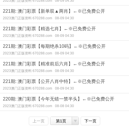
2023澳门正版资料 670288.com
08-09 04:30
221期: 澳门彩票【新单双▲两肖】←※已免费公开
2023澳门正版资料 670288.com
08-09 04:30
221期: 澳门彩票【精选七肖】←※已免费公开
2023澳门正版资料 670288.com
08-09 04:30
221期: 澳门彩票【每期绝杀10码】←※已免费公开
2023澳门正版资料 670288.com
08-09 04:30
221期: 澳门彩票【精准前后六肖】←※已免费公开
2023澳门正版资料 670288.com
08-09 04:30
221期: 澳门彩票【公开八肖中特】←※已免费公开
2023澳门正版资料 670288.com
08-09 04:30
220期: 澳门彩票【今年无错一禁半头】←※已免费公开
2023澳门正版资料 670288.com
08-08 04:30
上一页
第1页
下一页